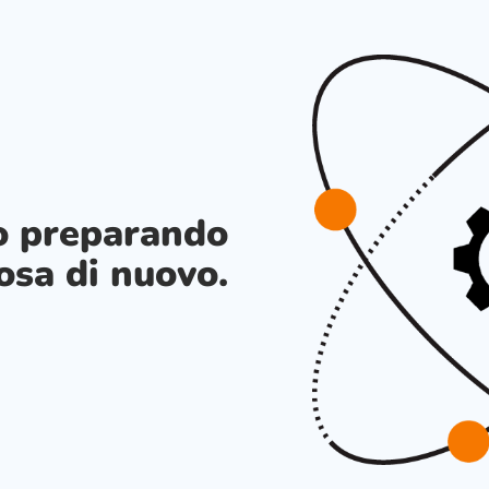
o preparando
osa di nuovo.