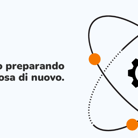
o preparando
osa di nuovo.