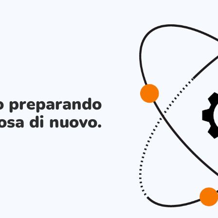
o preparando
osa di nuovo.