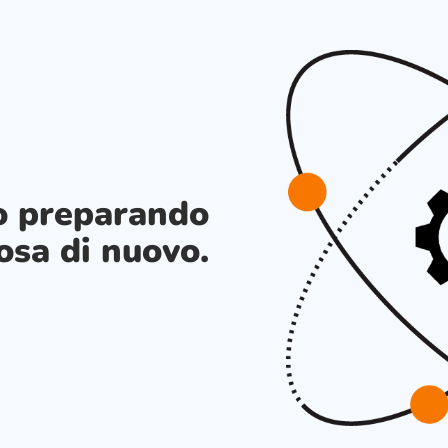
o preparando
osa di nuovo.