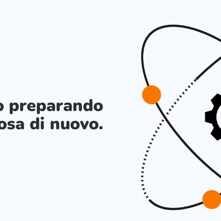
o preparando
osa di nuovo.