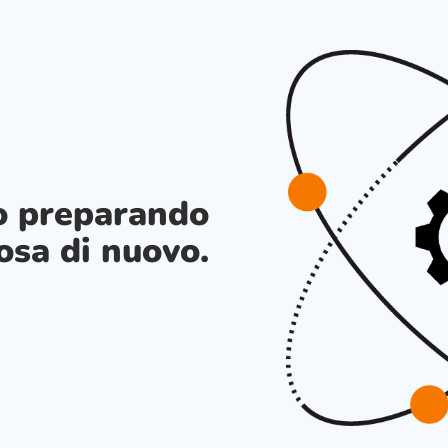
o preparando
osa di nuovo.