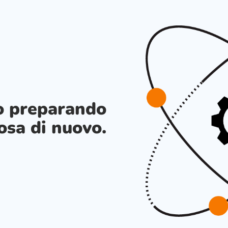
o preparando
osa di nuovo.