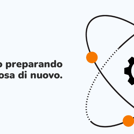
o preparando
osa di nuovo.